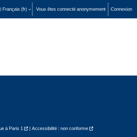
Français ‎(fr)‎
Vous êtes connecté anonymement
Connexion
ésactiver la saisie de recherche
e à Paris 1
|
Accessibilité : non conforme