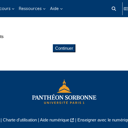
cours
Ressources
Aide
Activer/d
ts
Continuer
|
Charte d'utilisation
|
Aide numérique
|
Enseigner avec le numériqu