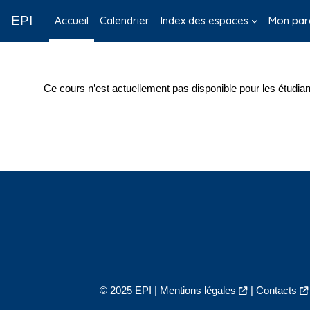
Passer au contenu principal
EPI
Accueil
Calendrier
Index des espaces
Mon par
Ce cours n’est actuellement pas disponible pour les étudian
© 2025 EPI |
Mentions légales
|
Contacts