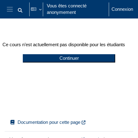
Passer au contenu principal
Vous êtes connecté
Connexion
anonymement
Activer/désactiver la saisie de recherche
Panneau latéral
Ce cours n’est actuellement pas disponible pour les étudiants
Continuer
Documentation pour cette page