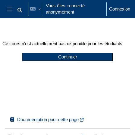
Passer au contenu principal
Vous êtes connecté
Connexion
anonymement
Activer/désactiver la saisie de recherche
Panneau latéral
Ce cours n’est actuellement pas disponible pour les étudiants
Continuer
Documentation pour cette page