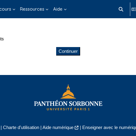
cours
Ressources
Aide
Activer/d
ts
Continuer
|
Charte d'utilisation
|
Aide numérique
|
Enseigner avec le numériqu