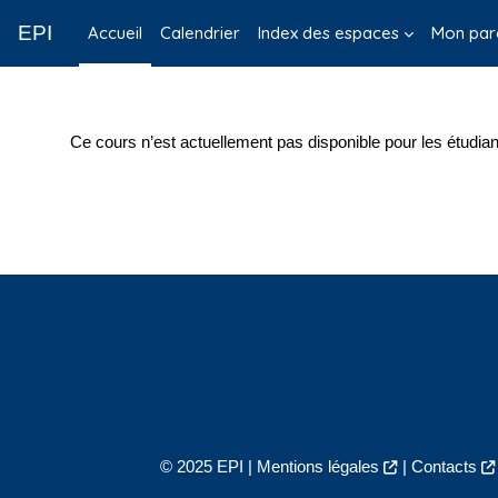
Passer au contenu principal
EPI
Accueil
Calendrier
Index des espaces
Mon par
Ce cours n’est actuellement pas disponible pour les étudian
© 2025 EPI |
Mentions légales
|
Contacts