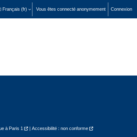
Français ‎(fr)‎
Vous êtes connecté anonymement
Connexion
ésactiver la saisie de recherche
e à Paris 1
|
Accessibilité : non conforme