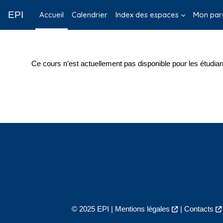
Passer au contenu principal
EPI
Accueil
Calendrier
Index des espaces
Mon par
Ce cours n’est actuellement pas disponible pour les étudian
© 2025 EPI |
Mentions légales
|
Contacts