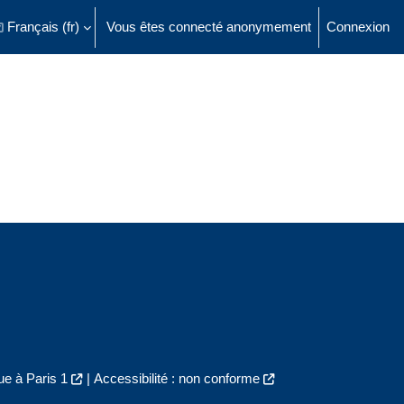
Français ‎(fr)‎
Vous êtes connecté anonymement
Connexion
ésactiver la saisie de recherche
e à Paris 1
|
Accessibilité : non conforme