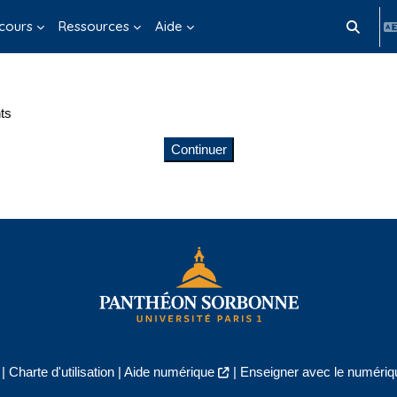
cours
Ressources
Aide
Activer/d
ts
Continuer
|
Charte d'utilisation
|
Aide numérique
|
Enseigner avec le numériqu