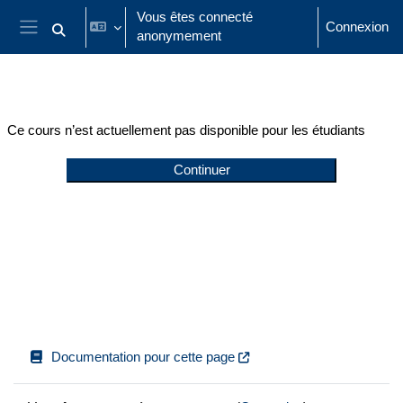
Passer au contenu principal
Vous êtes connecté
Connexion
anonymement
Activer/désactiver la saisie de recherche
Panneau latéral
Ce cours n’est actuellement pas disponible pour les étudiants
Continuer
Documentation pour cette page