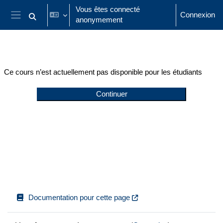
Passer au contenu principal
Vous êtes connecté
Connexion
anonymement
Activer/désactiver la saisie de recherche
Panneau latéral
Ce cours n’est actuellement pas disponible pour les étudiants
Continuer
Documentation pour cette page