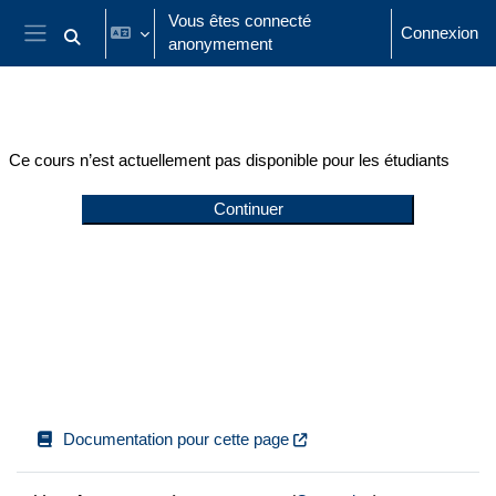
Passer au contenu principal
Vous êtes connecté
Connexion
anonymement
Activer/désactiver la saisie de recherche
Panneau latéral
Ce cours n’est actuellement pas disponible pour les étudiants
Continuer
Documentation pour cette page