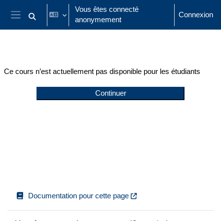
Passer au contenu principal
Vous êtes connecté
Connexion
anonymement
Activer/désactiver la saisie de recherche
Panneau latéral
Ce cours n’est actuellement pas disponible pour les étudiants
Continuer
Documentation pour cette page