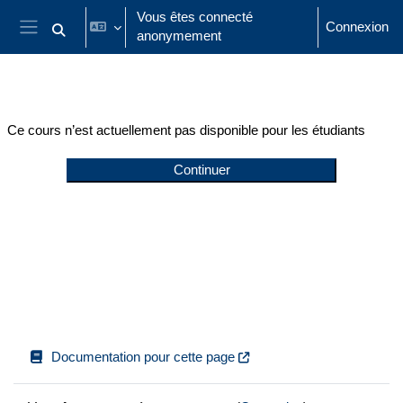
Passer au contenu principal
Vous êtes connecté
Connexion
anonymement
Activer/désactiver la saisie de recherche
Panneau latéral
Ce cours n’est actuellement pas disponible pour les étudiants
Continuer
Documentation pour cette page