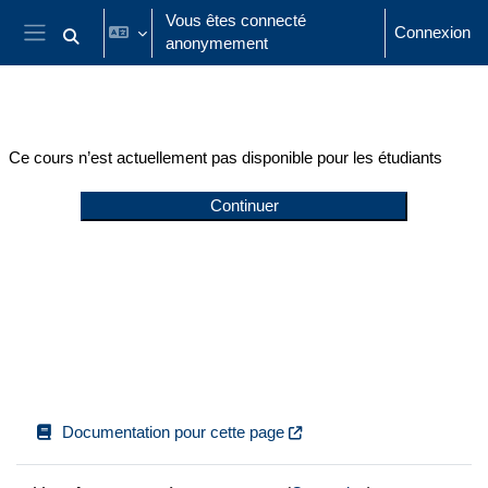
Passer au contenu principal
Vous êtes connecté
Connexion
anonymement
Activer/désactiver la saisie de recherche
Panneau latéral
Ce cours n’est actuellement pas disponible pour les étudiants
Continuer
Documentation pour cette page