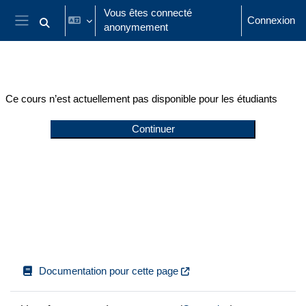
Passer au contenu principal
Vous êtes connecté
Connexion
anonymement
Activer/désactiver la saisie de recherche
Panneau latéral
Ce cours n’est actuellement pas disponible pour les étudiants
Continuer
Documentation pour cette page