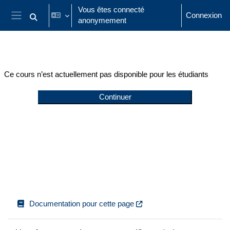
Passer au contenu principal
Vous êtes connecté
Connexion
anonymement
Activer/désactiver la saisie de recherche
Panneau latéral
Ce cours n’est actuellement pas disponible pour les étudiants
Continuer
Documentation pour cette page