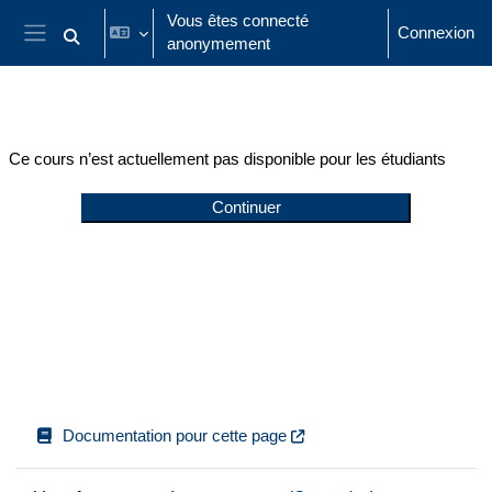
Passer au contenu principal
Vous êtes connecté
Connexion
anonymement
Activer/désactiver la saisie de recherche
Panneau latéral
Ce cours n’est actuellement pas disponible pour les étudiants
Continuer
Documentation pour cette page