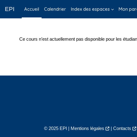
Passer au contenu principal
EPI
Accueil
Calendrier
Index des espaces
Mon par
Ce cours n’est actuellement pas disponible pour les étudian
© 2025 EPI |
Mentions légales
|
Contacts