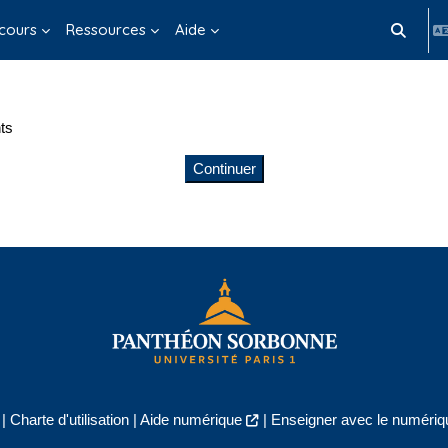
cours
Ressources
Aide
Activer/d
ts
Continuer
|
Charte d'utilisation
|
Aide numérique
|
Enseigner avec le numériqu