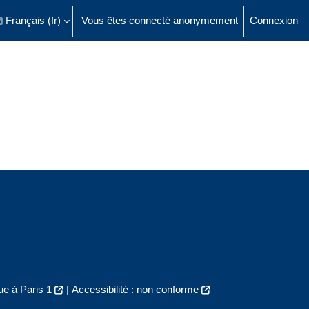
Français ‎(fr)‎
Vous êtes connecté anonymement
Connexion
ésactiver la saisie de recherche
e à Paris 1
|
Accessibilité : non conforme