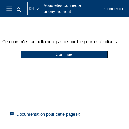
Passer au contenu principal
Vous êtes connecté
Connexion
anonymement
Activer/désactiver la saisie de recherche
Panneau latéral
Ce cours n’est actuellement pas disponible pour les étudiants
Continuer
Documentation pour cette page