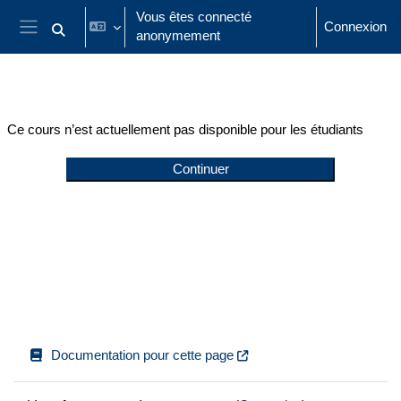
Passer au contenu principal
Vous êtes connecté
Connexion
anonymement
Activer/désactiver la saisie de recherche
Panneau latéral
Ce cours n’est actuellement pas disponible pour les étudiants
Continuer
Documentation pour cette page