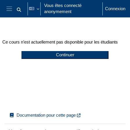
Passer au contenu principal
Vous êtes connecté
Connexion
anonymement
Activer/désactiver la saisie de recherche
Panneau latéral
Ce cours n’est actuellement pas disponible pour les étudiants
Continuer
Documentation pour cette page