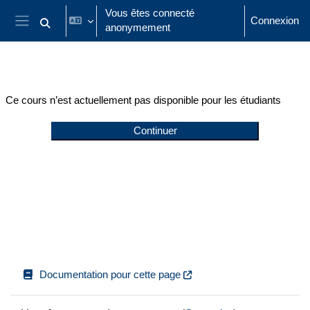
Passer au contenu principal
Vous êtes connecté
Connexion
anonymement
Activer/désactiver la saisie de recherche
Panneau latéral
Ce cours n’est actuellement pas disponible pour les étudiants
Continuer
Documentation pour cette page