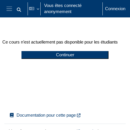
Passer au contenu principal
Vous êtes connecté
Connexion
anonymement
Activer/désactiver la saisie de recherche
Panneau latéral
Ce cours n’est actuellement pas disponible pour les étudiants
Continuer
Documentation pour cette page