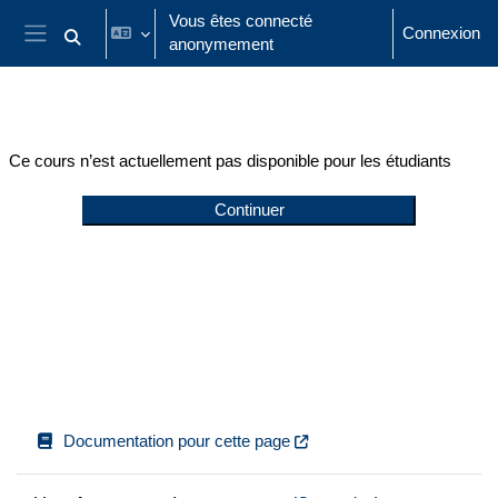
Passer au contenu principal
Vous êtes connecté
Connexion
anonymement
Activer/désactiver la saisie de recherche
Panneau latéral
Ce cours n’est actuellement pas disponible pour les étudiants
Continuer
Documentation pour cette page