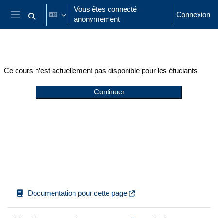
Passer au contenu principal
Vous êtes connecté
Connexion
anonymement
Activer/désactiver la saisie de recherche
Panneau latéral
Ce cours n’est actuellement pas disponible pour les étudiants
Continuer
Documentation pour cette page