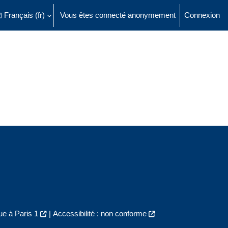
Français ‎(fr)‎
Vous êtes connecté anonymement
Connexion
ésactiver la saisie de recherche
e à Paris 1
|
Accessibilité : non conforme