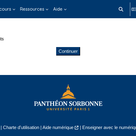
cours
Ressources
Aide
Activer/d
ts
Continuer
|
Charte d'utilisation
|
Aide numérique
|
Enseigner avec le numériqu