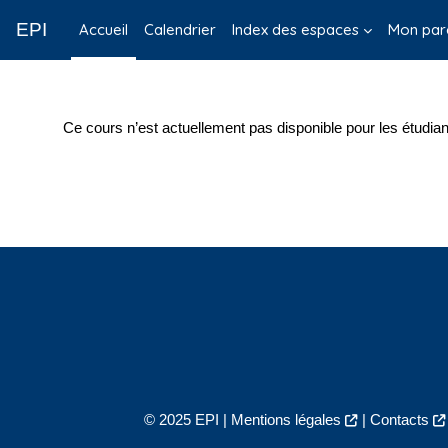
Passer au contenu principal
EPI
Accueil
Calendrier
Index des espaces
Mon par
Ce cours n’est actuellement pas disponible pour les étudian
© 2025 EPI |
Mentions légales
|
Contacts