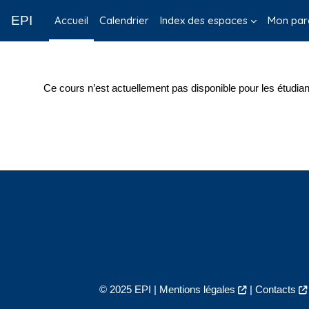
Passer au contenu principal
EPI
Accueil
Calendrier
Index des espaces
Mon par
Ce cours n’est actuellement pas disponible pour les étudian
© 2025 EPI |
Mentions légales
|
Contacts