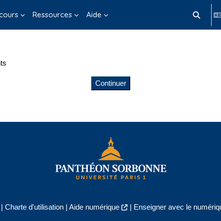
cours
Ressources
Aide
Activer/d
ts
Continuer
|
Charte d'utilisation
|
Aide numérique
|
Enseigner avec le numériqu