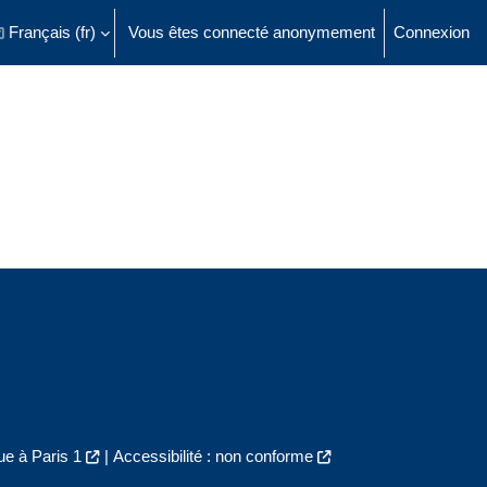
Français ‎(fr)‎
Vous êtes connecté anonymement
Connexion
ésactiver la saisie de recherche
e à Paris 1
|
Accessibilité : non conforme