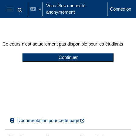
Passer au contenu principal
Vous êtes connecté
Connexion
anonymement
Activer/désactiver la saisie de recherche
Panneau latéral
Ce cours n’est actuellement pas disponible pour les étudiants
Continuer
Documentation pour cette page