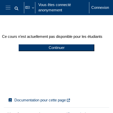
Passer au contenu principal
Vous êtes connecté
Connexion
anonymement
Activer/désactiver la saisie de recherche
Panneau latéral
Ce cours n’est actuellement pas disponible pour les étudiants
Continuer
Documentation pour cette page