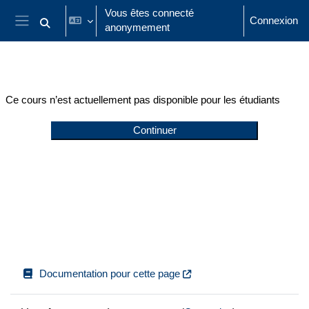
Passer au contenu principal
Vous êtes connecté
Connexion
anonymement
Activer/désactiver la saisie de recherche
Panneau latéral
Ce cours n’est actuellement pas disponible pour les étudiants
Continuer
Documentation pour cette page