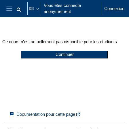
Passer au contenu principal
Vous êtes connecté
Connexion
anonymement
Activer/désactiver la saisie de recherche
Panneau latéral
Ce cours n’est actuellement pas disponible pour les étudiants
Continuer
Documentation pour cette page