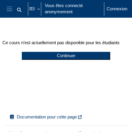
Passer au contenu principal
Vous êtes connecté
Connexion
anonymement
Activer/désactiver la saisie de recherche
Panneau latéral
Ce cours n’est actuellement pas disponible pour les étudiants
Continuer
Documentation pour cette page