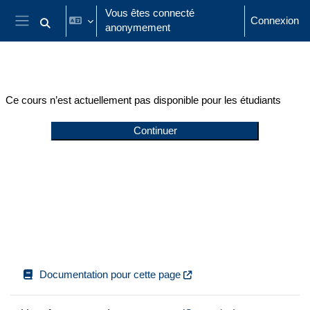
Passer au contenu principal
Vous êtes connecté
Connexion
anonymement
Activer/désactiver la saisie de recherche
Panneau latéral
Ce cours n’est actuellement pas disponible pour les étudiants
Continuer
Documentation pour cette page