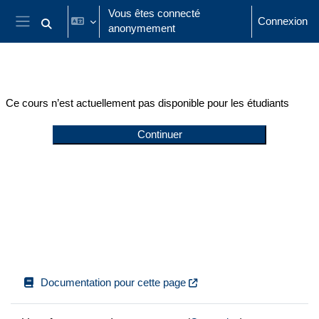
Passer au contenu principal
Vous êtes connecté
Connexion
anonymement
Activer/désactiver la saisie de recherche
Panneau latéral
Ce cours n’est actuellement pas disponible pour les étudiants
Continuer
Documentation pour cette page