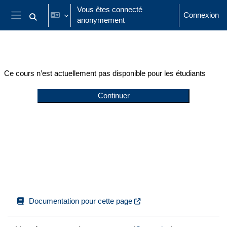
Passer au contenu principal
Vous êtes connecté
Connexion
anonymement
Activer/désactiver la saisie de recherche
Panneau latéral
Ce cours n’est actuellement pas disponible pour les étudiants
Continuer
Documentation pour cette page