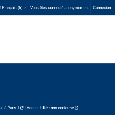
Français ‎(fr)‎
Vous êtes connecté anonymement
Connexion
ésactiver la saisie de recherche
e à Paris 1
|
Accessibilité : non conforme