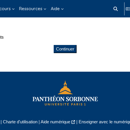
cours
Ressources
Aide
Activer/d
ts
Continuer
|
Charte d'utilisation
|
Aide numérique
|
Enseigner avec le numériqu