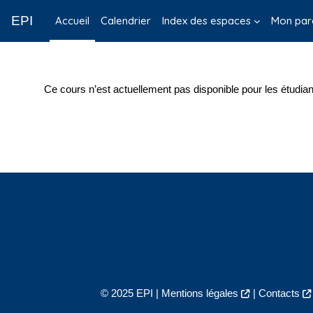
Passer au contenu principal
EPI
Accueil
Calendrier
Index des espaces
Mon par
Ce cours n’est actuellement pas disponible pour les étudian
© 2025 EPI |
Mentions légales
|
Contacts