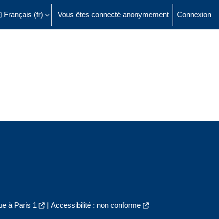
Français ‎(fr)‎
Vous êtes connecté anonymement
Connexion
ésactiver la saisie de recherche
e à Paris 1
|
Accessibilité : non conforme