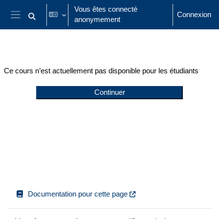
Passer au contenu principal
Vous êtes connecté
Connexion
anonymement
Activer/désactiver la saisie de recherche
Panneau latéral
Ce cours n’est actuellement pas disponible pour les étudiants
Continuer
Documentation pour cette page