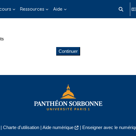
cours
Ressources
Aide
Activer/d
ts
Continuer
|
Charte d'utilisation
|
Aide numérique
|
Enseigner avec le numériqu