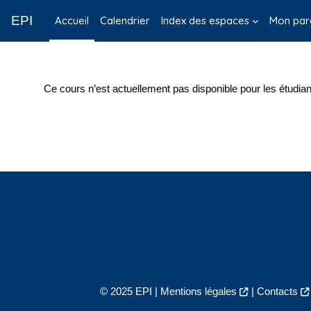
Passer au contenu principal
EPI
Accueil
Calendrier
Index des espaces
Mon par
Ce cours n’est actuellement pas disponible pour les étudian
© 2025 EPI |
Mentions légales
|
Contacts