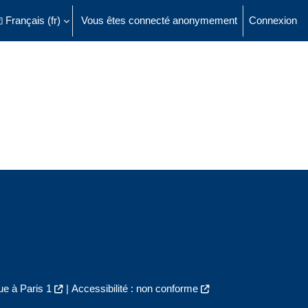
Français ‎(fr)‎
Vous êtes connecté anonymement
Connexion
ésactiver la saisie de recherche
e à Paris 1
|
Accessibilité : non conforme