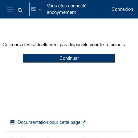
Passer au contenu principal
Vous êtes connecté
Connexion
anonymement
Activer/désactiver la saisie de recherche
Panneau latéral
Ce cours n’est actuellement pas disponible pour les étudiants
Continuer
Documentation pour cette page