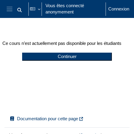
Passer au contenu principal
Vous êtes connecté
Connexion
anonymement
Activer/désactiver la saisie de recherche
Panneau latéral
Ce cours n’est actuellement pas disponible pour les étudiants
Continuer
Documentation pour cette page