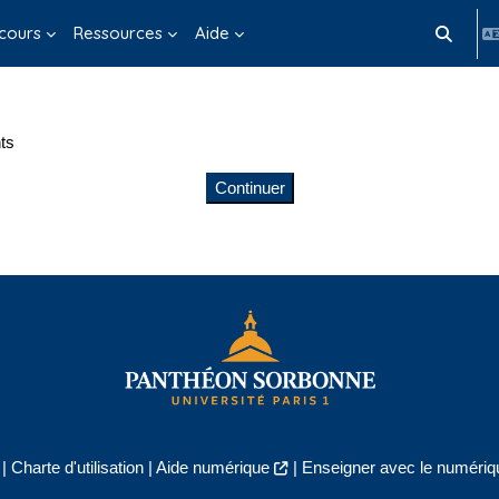
cours
Ressources
Aide
Activer/d
ts
Continuer
|
Charte d'utilisation
|
Aide numérique
|
Enseigner avec le numériqu