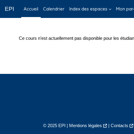
Passer au contenu principal
EPI
Accueil
Calendrier
Index des espaces
Mon par
Ce cours n’est actuellement pas disponible pour les étudian
© 2025 EPI |
Mentions légales
|
Contacts