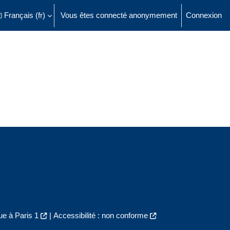
Français ‎(fr)‎
Vous êtes connecté anonymement
Connexion
ésactiver la saisie de recherche
e à Paris 1
|
Accessibilité : non conforme