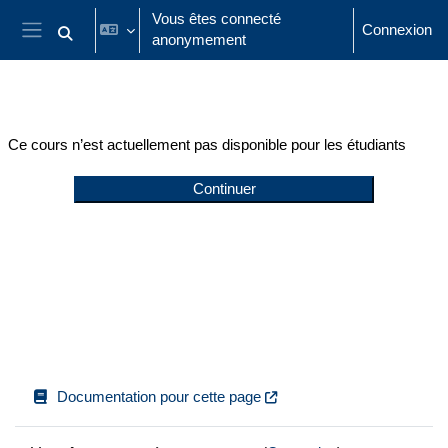
Passer au contenu principal
Vous êtes connecté
Connexion
anonymement
Activer/désactiver la saisie de recherche
Panneau latéral
Ce cours n’est actuellement pas disponible pour les étudiants
Continuer
Documentation pour cette page