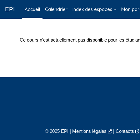
Passer au contenu principal
EPI
Accueil
Calendrier
Index des espaces
Mon par
Ce cours n’est actuellement pas disponible pour les étudian
© 2025 EPI |
Mentions légales
|
Contacts