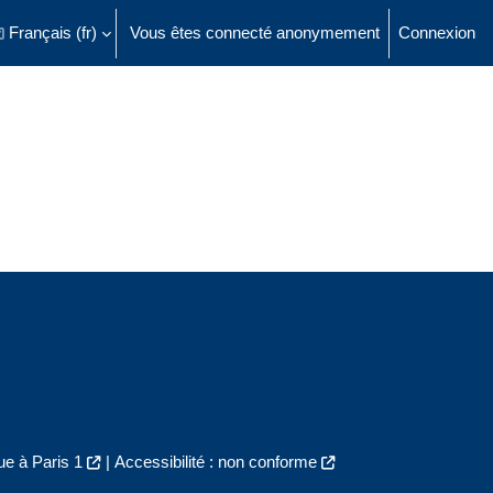
Français ‎(fr)‎
Vous êtes connecté anonymement
Connexion
ésactiver la saisie de recherche
e à Paris 1
|
Accessibilité : non conforme