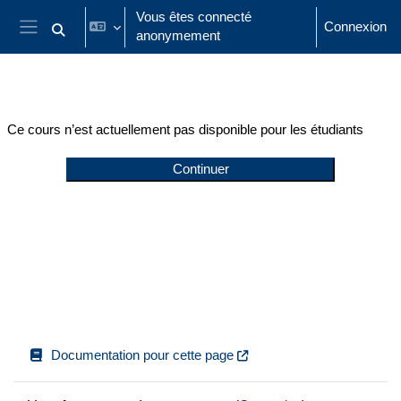
Passer au contenu principal
Vous êtes connecté
Connexion
anonymement
Activer/désactiver la saisie de recherche
Panneau latéral
Ce cours n’est actuellement pas disponible pour les étudiants
Continuer
Documentation pour cette page