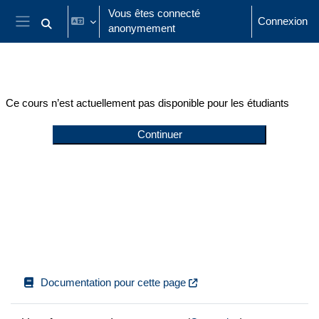
Passer au contenu principal
Vous êtes connecté
Connexion
anonymement
Activer/désactiver la saisie de recherche
Panneau latéral
Ce cours n’est actuellement pas disponible pour les étudiants
Continuer
Documentation pour cette page