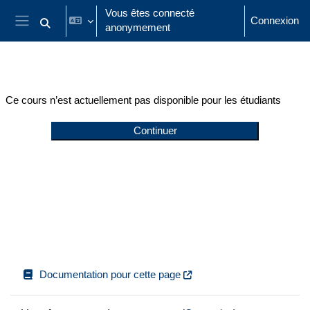
Passer au contenu principal
Vous êtes connecté
Connexion
anonymement
Activer/désactiver la saisie de recherche
Panneau latéral
Ce cours n’est actuellement pas disponible pour les étudiants
Continuer
Documentation pour cette page