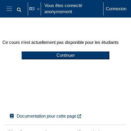
Passer au contenu principal
Vous êtes connecté
Connexion
anonymement
Activer/désactiver la saisie de recherche
Panneau latéral
Ce cours n’est actuellement pas disponible pour les étudiants
Continuer
Documentation pour cette page