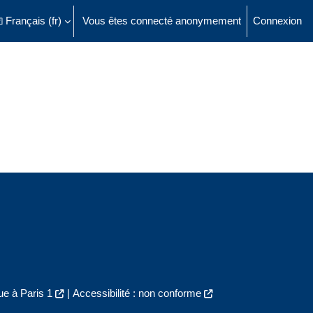
Français ‎(fr)‎
Vous êtes connecté anonymement
Connexion
ésactiver la saisie de recherche
e à Paris 1
|
Accessibilité : non conforme