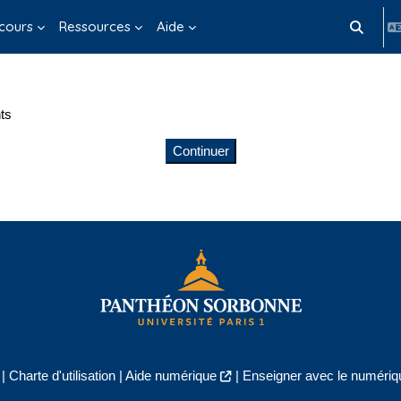
cours
Ressources
Aide
Activer/d
ts
Continuer
|
Charte d'utilisation
|
Aide numérique
|
Enseigner avec le numériqu