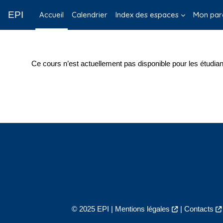
Passer au contenu principal
EPI
Accueil
Calendrier
Index des espaces
Mon par
Ce cours n’est actuellement pas disponible pour les étudian
© 2025 EPI |
Mentions légales
|
Contacts