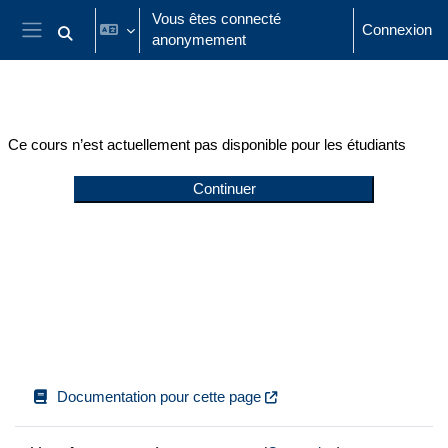
Passer au contenu principal
Vous êtes connecté
Connexion
anonymement
Activer/désactiver la saisie de recherche
Panneau latéral
Ce cours n’est actuellement pas disponible pour les étudiants
Continuer
Documentation pour cette page