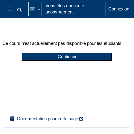
Passer au contenu principal
Vous êtes connecté
Connexion
anonymement
Activer/désactiver la saisie de recherche
Panneau latéral
Ce cours n’est actuellement pas disponible pour les étudiants
Continuer
Documentation pour cette page