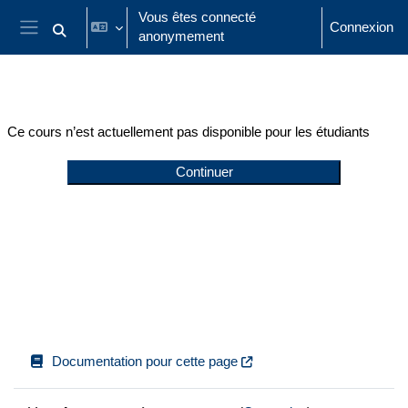
Passer au contenu principal
Vous êtes connecté
Connexion
anonymement
Activer/désactiver la saisie de recherche
Panneau latéral
Ce cours n’est actuellement pas disponible pour les étudiants
Continuer
Documentation pour cette page