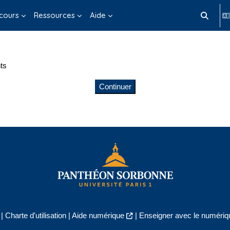
cours
Ressources
Aide
Activer/d
ts
Continuer
|
Charte d'utilisation
|
Aide numérique
|
Enseigner avec le numériqu